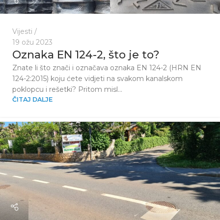
Vijesti
19 ožu 2023
Oznaka EN 124-2, što je to?
Znate li što znači i označava oznaka EN 124-2 (HRN EN
124-2:2015) koju ćete vidjeti na svakom kanalskom
poklopcu i rešetki? Pritom misl...
ČITAJ DALJE