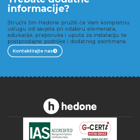
informacije?
Stručni tim Hedone pružiti će Vam kompletnu
uslugu od savjeta pri odabiru elemenata,
edukacije, preporuka i uputa za instalaciju te
postprodajne podrške i dodatnog asortimana.
Kontaktirajte nas