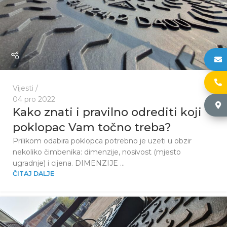
h
+
Vijesti
04 pro 2022
Č
Kako znati i pravilno odrediti koji
poklopac Vam točno treba?
Prilikom odabira poklopca potrebno je uzeti u obzir
nekoliko čimbenika: dimenzije, nosivost (mjesto
ugradnje) i cijena. DIMENZIJE ...
ČITAJ DALJE