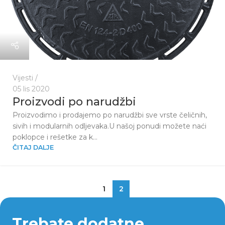
Vijesti
05 lis 2020
Proizvodi po narudžbi
Proizvodimo i prodajemo po narudžbi sve vrste čeličnih,
sivih i modularnih odljevaka.U našoj ponudi možete naći
poklopce i rešetke za k...
ČITAJ DALJE
1
2
Trebate dodatne