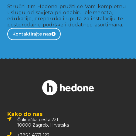
Stručni tim Hedone pružiti će Vam kompletnu
uslugu od savjeta pri odabiru elemenata,
edukacije, preporuka i uputa za instalaciju te
postprodajne podrške i dodatnog asortimana.
Kontaktirajte nas
Kako do nas
Čulinečka cesta 221
10000 Zagreb, Hrvatska
+385 1 4557 122