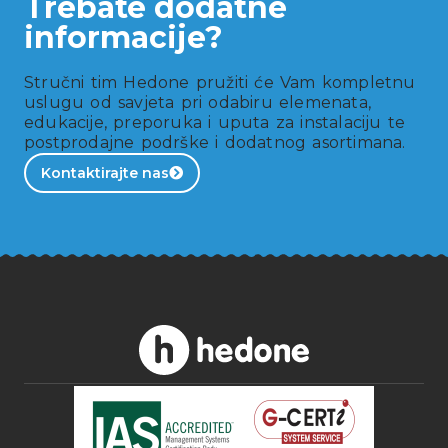
Trebate dodatne
informacije?
Stručni tim Hedone pružiti će Vam kompletnu
uslugu od savjeta pri odabiru elemenata,
edukacije, preporuka i uputa za instalaciju te
postprodajne podrške i dodatnog asortimana.
Kontaktirajte nas