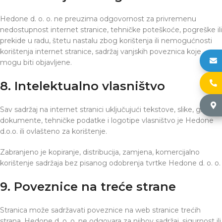
Hedone d. o. o. ne preuzima odgovornost za privremenu
nedostupnost internet stranice, tehničke poteškoće, pogreške ili
prekide u radu, štetu nastalu zbog korištenja ili nemogućnosti
korištenja internet stranice, sadržaj vanjskih poveznica koje
h
mogu biti objavljene.
+
8. Intelektualno vlasništvo
Č
Sav sadržaj na internet stranici uključujući tekstove, slike, grafiku,
dokumente, tehničke podatke i logotipe vlasništvo je Hedone
d.o.o. ili ovlašteno za korištenje.
Zabranjeno je kopiranje, distribucija, zamjena, komercijalno
korištenje sadržaja bez pisanog odobrenja tvrtke Hedone d. o. o.
9. Poveznice na treće strane
Stranica može sadržavati poveznice na web stranice trećih
strana. Hedone d. o. o. ne odgovara za njihov sadržaj, sigurnost ili