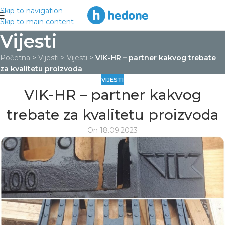
Skip to navigation
Skip to main content
Vijesti
Početna
>
Vijesti
>
Vijesti
>
VIK-HR – partner kakvog trebate
za kvalitetu proizvoda
VIJESTI
VIK-HR – partner kakvog
trebate za kvalitetu proizvoda
On 18.09.2023