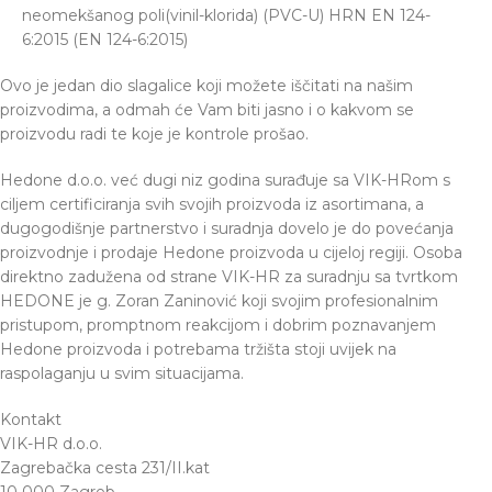
neomekšanog poli(vinil-klorida) (PVC-U) HRN EN 124-
6:2015 (EN 124-6:2015)
Ovo je jedan dio slagalice koji možete iščitati na našim
proizvodima, a odmah će Vam biti jasno i o kakvom se
proizvodu radi te koje je kontrole prošao.
Hedone d.o.o. već dugi niz godina surađuje sa VIK-HRom s
ciljem certificiranja svih svojih proizvoda iz asortimana, a
dugogodišnje partnerstvo i suradnja dovelo je do povećanja
proizvodnje i prodaje Hedone proizvoda u cijeloj regiji. Osoba
direktno zadužena od strane VIK-HR za suradnju sa tvrtkom
HEDONE je g. Zoran Zaninović koji svojim profesionalnim
pristupom, promptnom reakcijom i dobrim poznavanjem
Hedone proizvoda i potrebama tržišta stoji uvijek na
raspolaganju u svim situacijama.
Kontakt
VIK-HR d.o.o.
Zagrebačka cesta 231/II.kat
10 000 Zagreb