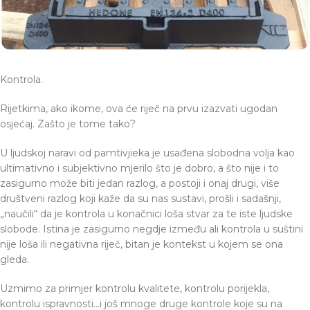
Kontrola.
Rijetkima, ako ikome, ova će riječ na prvu izazvati ugodan
osjećaj. Zašto je tome tako?
U ljudskoj naravi od pamtivjieka je usađena slobodna volja kao
ultimativno i subjektivno mjerilo što je dobro, a što nije i to
zasigurno može biti jedan razlog, a postoji i onaj drugi, više
društveni razlog koji kaže da su nas sustavi, prošli i sadašnji,
„naučili“ da je kontrola u konačnici loša stvar za te iste ljudske
slobode. Istina je zasigurno negdje između ali kontrola u suštini
nije loša ili negativna riječ, bitan je kontekst u kojem se ona
gleda.
Uzmimo za primjer kontrolu kvalitete, kontrolu porijekla,
kontrolu ispravnosti…i još mnoge druge kontrole koje su na