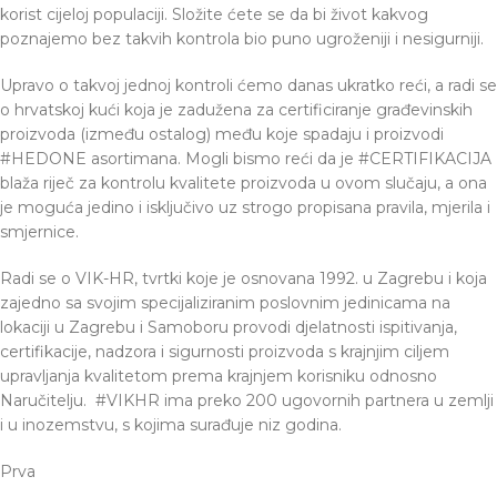
korist cijeloj populaciji. Složite ćete se da bi život kakvog
poznajemo bez takvih kontrola bio puno ugroženiji i nesigurniji.
Upravo o takvoj jednoj kontroli ćemo danas ukratko reći, a radi se
o hrvatskoj kući koja je zadužena za certificiranje građevinskih
proizvoda (između ostalog) među koje spadaju i proizvodi
#HEDONE asortimana. Mogli bismo reći da je #CERTIFIKACIJA
blaža riječ za kontrolu kvalitete proizvoda u ovom slučaju, a ona
je moguća jedino i isključivo uz strogo propisana pravila, mjerila i
smjernice.
Radi se o VIK-HR, tvrtki koje je osnovana 1992. u Zagrebu i koja
zajedno sa svojim specijaliziranim poslovnim jedinicama na
lokaciji u Zagrebu i Samoboru provodi djelatnosti ispitivanja,
certifikacije, nadzora i sigurnosti proizvoda s krajnjim ciljem
upravljanja kvalitetom prema krajnjem korisniku odnosno
Naručitelju. #VIKHR ima preko 200 ugovornih partnera u zemlji
i u inozemstvu, s kojima surađuje niz godina.
Prva