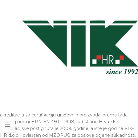
akreditacija za certifikaciju građevnih proizvoda, prema tada
važećoj normi HRN EN 45011:1998, od strane Hrvatske
akreditacijske postignuta je 2009. godine, a iste je godine VIK-
HR d.o.o. i ovlašten od MZOPUG za poslove ocjene sukladnosti.