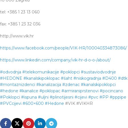
tel: +385 1 23 13 060
fax: +385 1 23 32 036
http://www.vik.hr
https://www.facebook.com/people/VIK-HR/100040334873086/
https://www.linkedin.com/company/vik-hr-d-o-o-/about/
#odvodnja
#telekomunikacije
#poklopci
#sustaviodvodnje
#HEDONE
#kanalskipoklopac
#šaht
#niskogradnja
#D400
#dtk
#montaznizdenci
#kanalizacija
#zdenac
#kanalskipoklopci
#hedone
#kanalice
#poklopac
#armiraniprstenovi
#pocincano
#Poklopci
#ispuna
#uljni
#plinotijesni
#cijevi
#pvc
#PP
#pppipe
#PVCcijevi
#600×600
#Hedone
#VIK #VIKHR