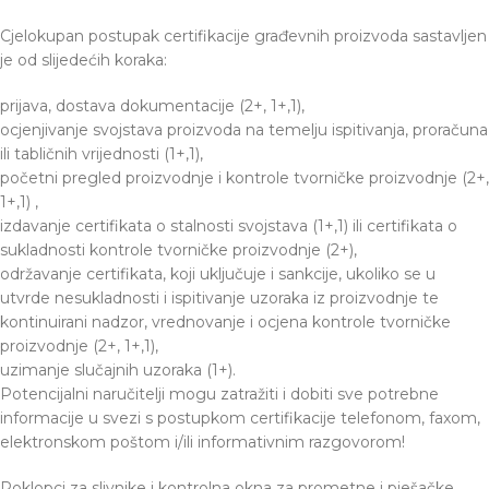
Cjelokupan postupak certifikacije građevnih proizvoda sastavljen
je od slijedećih koraka:
prijava, dostava dokumentacije (2+, 1+,1),
ocjenjivanje svojstava proizvoda na temelju ispitivanja, proračuna
ili tabličnih vrijednosti (1+,1),
početni pregled proizvodnje i kontrole tvorničke proizvodnje (2+,
1+,1) ,
izdavanje certifikata o stalnosti svojstava (1+,1) ili certifikata o
sukladnosti kontrole tvorničke proizvodnje (2+),
održavanje certifikata, koji uključuje i sankcije, ukoliko se u
utvrde nesukladnosti i ispitivanje uzoraka iz proizvodnje te
kontinuirani nadzor, vrednovanje i ocjena kontrole tvorničke
proizvodnje (2+, 1+,1),
uzimanje slučajnih uzoraka (1+).
Potencijalni naručitelji mogu zatražiti i dobiti sve potrebne
informacije u svezi s postupkom certifikacije telefonom, faxom,
elektronskom poštom i/ili informativnim razgovorom!
Poklopci za slivnike i kontrolna okna za prometne i pješačke