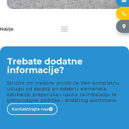
h
+
Č
Novije
Trebate dodatne
informacije?
Stručni tim Hedone pružiti će Vam kompletnu
uslugu od savjeta pri odabiru elemenata,
edukacije, preporuka i uputa za instalaciju te
postprodajne podrške i dodatnog asortimana.
Kontaktirajte nas