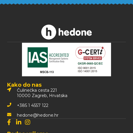
Kako do nas
Čulinečka cesta 221
10000 Zagreb, Hrvatska
+385 1 4557 122
hedone@hedone.hr