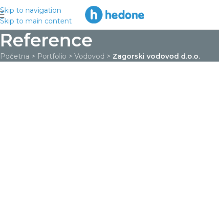
Skip to navigation
Skip to main content
Reference
Početna
>
Portfolio
>
Vodovod
>
Zagorski vodovod d.o.o.
Više o
Pogledaj
Natrag na
projektu
galeriju
reference