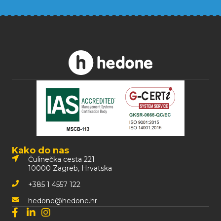
Kako do nas
Čulinečka cesta 221
10000 Zagreb, Hrvatska
+385 1 4557 122
hedone@hedone.hr