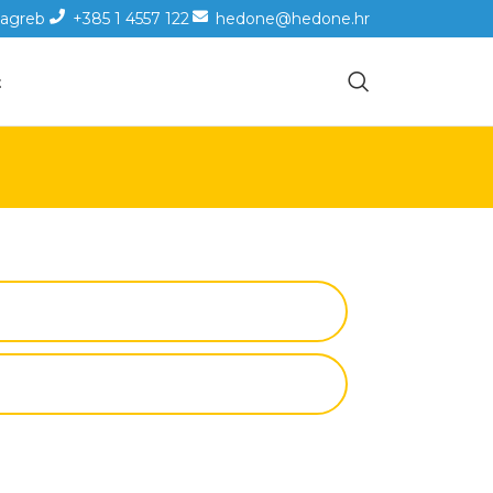
Zagreb
+385 1 4557 122
hedone@hedone.hr
t