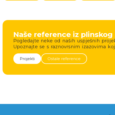
Naše reference iz plinskog
Pogledajte neke od naših uspješnih projeka
Upoznajte se s raznovrsnim izazovima koj
Projekti
Ostale reference