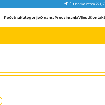
Čulinečka cesta 221, 
Početna
Kategorije
O nama
Preuzimanja
Vijesti
Kontak