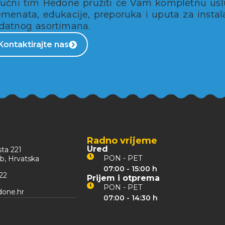
ručni tim Hedone pružiti će Vam kompletnu usl
emenata, edukacije, preporuka i uputa za instal
datnog asortimana.
Kontaktirajte nas
Radno vrijeme
Ured
ta 221
PON - PET
b, Hrvatska
07:00 - 15:00 h
22
Prijem i otprema
PON - PET
one.hr
07:00 - 14:30 h