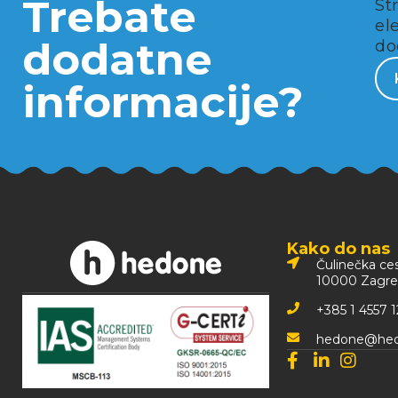
Trebate
St
el
dodatne
do
informacije?
Kako do nas
Čulinečka ces
10000 Zagre
+385 1 4557 1
hedone@hed