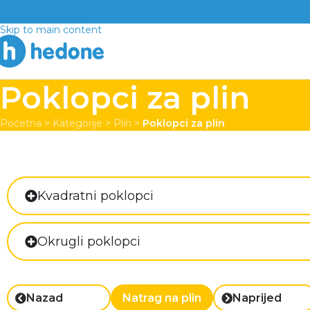
Skip to navigation
Skip to main content
Poklopci za plin
Početna
>
Kategorije
>
Plin
>
Poklopci za plin
Kvadratni poklopci
Okrugli poklopci
Nazad
Natrag na plin
Naprijed