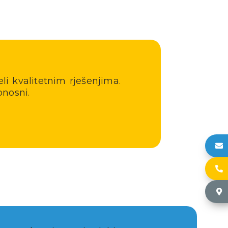
li kvalitetnim rješenjima.
nosni.
h
+
Č