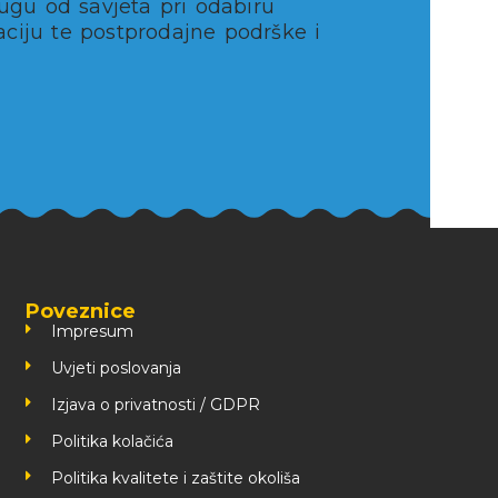
ugu od savjeta pri odabiru
aciju te postprodajne podrške i
Poveznice
Impresum
Uvjeti poslovanja
Izjava o privatnosti / GDPR
Politika kolačića
Politika kvalitete i zaštite okoliša